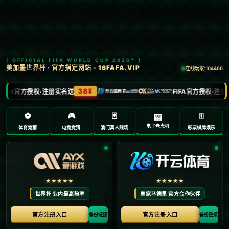
010-8575397
当前位置：
主页
>
新闻中心
欧冠惊魂！皇马马竞德比点球大战阿尔瓦雷斯“二.
时间：2026-02-09
来源：vsports胜利体育
**欧冠惊魂！皇马马竞德比点球大战阿尔瓦雷斯“二”全解析**
作为全球最受瞩目的足球赛事之一，欧冠总能带给球迷不可预期的刺