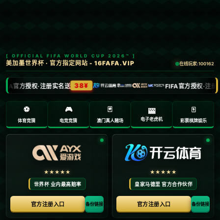
010-8575397
当前位置：
主页
>
新闻中心
湖人绝杀惨败，东契奇里夫斯低头沮丧，詹姆斯成
背景板.
时间：2026-02-09
来源：vsports胜利体育
**湖人绝杀惨败，东契奇与里夫斯低头沮丧，詹姆斯成背景板：一场