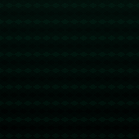
- **独行侠的强硬：东契奇如何统治关键时刻**
尽管独行侠一度陷入困境，但他们依靠东契奇的天赋、队友的协作以
及精准的赛场决策最终完成反击。这种强硬态度不仅是独行侠战术成功的
关键，也是他们在未来赛季中进一步竞争季后赛的重要保障。
### **深度思考：这场比赛的启示**
对于湖人而言，这场遗憾的绝杀失败不仅仅是一次惨败，更是对团队
战术、球员角色划分以及年轻球员培养模式的严峻考验。而对于独行侠，
东契奇的领导力或许是未来登顶的关键。如何在这样细节与大局的博弈中
找到平衡，是两队亟需解决的问题。
所谓“胜败乃兵家常事”，但这场比赛却给球迷留下了足够深刻的记
忆。无论是湖人的调整方向还是独行侠的持续优化，这都是NBA赛场中
无法忽视的重点。
上一篇：哈維爾談興奮之情：亞冠是對我們考驗，全力以赴爭取晉級勝
下一篇：F1上海：两辆赛车都违规，法拉利车队出面解释了，承诺下