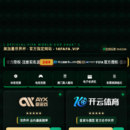
010-8575397
当前位置：
主页
>
新闻中心
切爾西2023英超拿分最少球隊！.
时间：2026-02-09
来源：vsports胜利体育
# 切尔西2023英超拿分最少球队！围绕低迷赛季展开的深度分析
作为英超豪门的一员，**切尔西足球俱乐部**在过去几十年中始终维