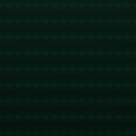
- **穆德里克(Mudryk)**：7000万欧元加盟的乌克兰新星，整赛季仅
贡献1粒进球。
- **恩佐·费尔南德斯(Enzo Fernandez)**：世界杯新秀固然天赋异
禀，但面对英超的高强度比赛时显得难以快速适应。
- **库库雷利亚（Cucurella）**：8000万欧元引援的左后卫，被认为
效率低下，成为批评声音的焦点。
**巨额引援并未有效补足切尔西阵容上的短板，反而因过度“组装型”
改变导致阵容化学反应全线崩盘**。即便拥有多位“明星”，整体合作无间
的问题显而易见，这也是球队持续低迷的重要原因之一。
---
### **4. 战术迷失：攻守两端皆难立足**
除管理层与引援问题外，**2023赛季切尔西的战术困局同样值得深
思。**
- **进攻端乏力**：
尽管拥有斯特林、哈弗茨、穆德里克等进攻好手，但切尔西始终无法
在关键比赛中找到高效的进攻方式。数据统计显示，全赛季蓝军的进球数