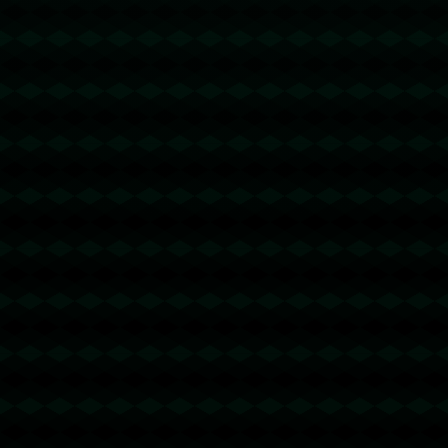
切尔西2023赛季注定被铭刻为低谷的一年。从管理层内耗到巨额引援
无效，从战术迷思到心态崩塌，每个环节的问题相互叠加，最终将蓝军推
入深渊。对于曾经多次荣耀加身的豪门来说，这无疑是一个警醒时刻。接
下来，切尔西的重建之路，必将伴随着更谨慎的规划与转变。
上一篇：李璇：同事说中国足球跟拼夕夕砍一刀很像，看着一定行总会
下一篇：马竞官宣免签比利时中场维特塞尔 签1+1合同.