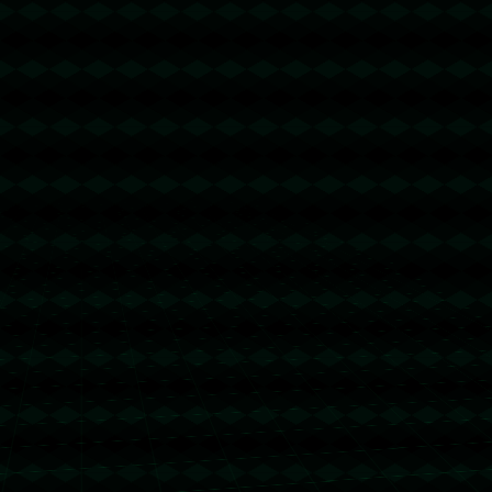
{Copyright 2024
Vsports胜利因您更精彩-体育官网入口
All Rights by
vsports胜利体育