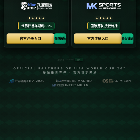
熊，湖人笑傲争四大战**
*在NBA的精彩赛场上，总有一些令人难以忘怀的时刻，而詹姆斯再
一次凭借一场完美的表现，将自己的名字刻在了历史之巅。这场比赛不仅
巩固了湖人在西部排名的优势，更让篮球迷们为之倾倒。*
**关键赛事回顾：詹姆斯的卓越表现**