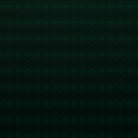
的背后，是球队默契的配合与个人能力的完美融合。*
**詹姆斯影响力：如何定义“历史第1人”**
詹姆斯的篮球生涯充满了辉煌的记录，他在每一个赛季都展示出了不
可思议的竞技水平。以其卓越的身体素质和敏捷的篮球智商，他成就了一
个又一个历史记录。不仅在常规赛中，他在季后赛的重要战役中也屡屡有
惊世之作。**每当他站上篮球场，仿佛都在用行动重新定义“篮球巨星”的
含义。**
作为一个始终如一的传奇球星，詹姆斯的成就并不是数字的简单累
加，而是他在每场比赛中不断超越自我的过程。他的表现不只影响了一代
球迷，更引领了篮球运动的发展方向。在湖人的这场胜利中，他的光芒与
球队的整体表现交相辉映，铸就了这次湖人笑傲**争四大战**的重要里程
碑。
*综合来看，詹姆斯在对抗灰熊的比赛中不仅取得了耀眼的个人数
据，更带领湖人赢得了至关重要的胜利。这场比赛不仅展现了他的篮球天
赋，更体现了湖人团队合作的无与伦比。湖人的每一次突破都在彰显他们
的潜力，而詹姆斯，无疑是这支球队以及整个NBA的领袖人物。*