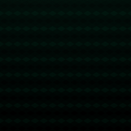
上一篇：曼聯談判高通 以實現新球衣胸前贊助計劃.
下一篇：郭艾伦再回忆“眼睛受伤缝40多针”：这口气咽不下去，对方逃
{Copyright 2024
Vsports胜利因您更精彩-体育官网入口
All Rights by
vsports胜利体育