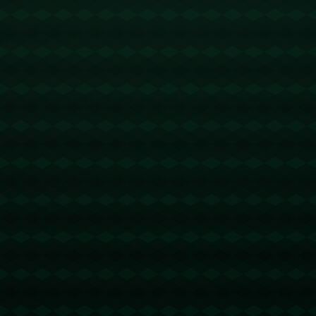
这次的罚球绝杀证明了球队整体的心理素质和反应能力。
**压力下的决策**
在比赛激烈的时刻，每位球员的选择都至关重要。**压力下的决策能
力**是衡量一位球员成熟度的重要标准。在这里，我们看到两组球员在压
力下截然不同的表现。威少的犯规提醒了我们，经验丰富的球员在高压时
刻依然可能出现失误；而约基奇虽在进攻端无懈可击，但无奈团队陷入犯
规困境，未能收获胜果。
**案例分析：同样的历史时刻**
这场比赛让人不禁想起几年前的另一经典时刻：2017年季后赛，库里
的勇士队对阵骑士。在关键时刻，勇士做出了错误的传球选择，给骑士留
下了反击的机会，也是罚球绝杀，最终以微弱比分惜败。类似情境下的不
同决策造就了不同的命运，说明在高水平竞技中，细节决定成败。
在篮球世界中，瞬间的决定不仅影响一场比赛，还可能对整个赛季产
生深远的影响。威少的犯规、约基奇的努力及森林狼的绝杀，成为了这一
场篮球盛宴中的重要篇章。未来的比赛中，球队与球员对细节的处理，将
继续书写体育竞技的传奇。