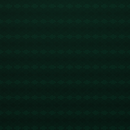
1. **提升比赛现场氛围**：无论是国内德比还是普通联赛，敌对球
迷的到场总能为比赛注入额外的激情。呐喊助威声此起彼伏，让比赛充满
戏剧性和关注度。