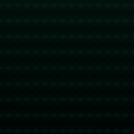
2023赛季初，广州赛区成为了中超中最早实施放宽政策的区域之一。
从**广州队**和**深圳队**的广东德比开始，主办方明确划分了客场球迷
观赛区域，设立专门通道和安全管理机制。这一场比赛中，从广州赶来的
深圳球迷人数达到了近千人。这不仅让比赛的热度有所提升，也让外界对
“回归本源”的中超产生了更多的期待。
类似的案例也出现在重庆与成都之间的西南德比中。当超过1200名成
都蓉城球迷涌向重庆山城，为球队助威时，这一景象被国内外媒体热烈报
道。重庆俱乐部也通过这一机会，与当地餐饮、交通部门合作，进一步提
升了比赛日的体验感。
## **展望：中超文化的新起点**
客场球迷的**限制放宽**，无疑代表着中超在逐步拥抱更开放、更多
元化的方向。现代联赛的核心并不仅止于比赛成绩，更在于足球文化的深
度挖掘。只有放宽限制，让更多球迷自由流动、参与联赛，才能真正助推
中超实现品牌提升。
上一篇：跟队记者：尤文想在夏窗签三至四人，并因此联系卢克曼.