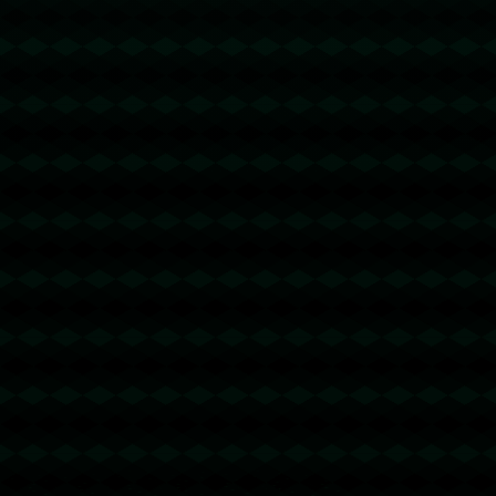
下一篇：希罗评价热火队新援： 维金斯是冠军篮球成员，打出过高水
{Copyright 2024
Vsports胜利因您更精彩-体育官网入口
All Rights by
vsports胜利体育