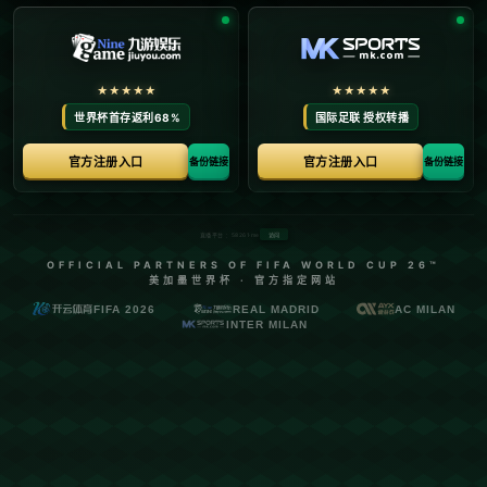
俱乐部纷纷对客场球迷入场限制“大举放宽”，曾经许多热闹的球迷对抗场
景将再次出现在看台上。这不仅有助于提升中超联赛的现场观赛氛围，更
是推动足球文化回归本源的一大步。
## **解禁客场球迷，联赛氛围质变的开始**
疫情期间，由于防疫政策的需求，许多俱乐部对**客场球迷**的入场
进行了严格限制，这让原本在场上激烈对抗的比赛缺少了看台两端的“交
锋”。球迷之间的互动、助威和较量曾经是中超一大亮点，而限制令的实
施让这种独特的文化降到了一个低点。
现如今，中超各队开始放宽这样的限制，不仅允许客队球迷入场，甚