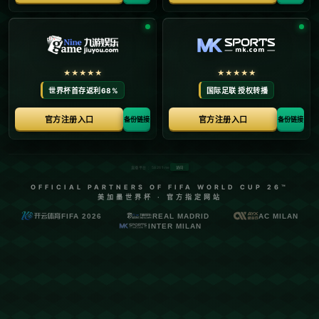
马崛起！**
在这个充满激情的篮球赛季里，CBA联赛的每一场比赛都令人热血沸
腾。然而就在昨夜，CBA赛场迎来了一场巨大的变局，两大冷门与两场酣
畅淋漓的大胜彻底点燃了整个球迷圈。**豪强的意外出局与弱旅的强势逆
袭**再次为CBA的精彩代言，下面让我们一同回顾这充满悬念和震撼的一
夜。