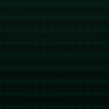
另一场大胜来自**浙江男篮**，他们同样以出色的团队协作和精准的
长传短打击溃了对手的防线。这场比赛中，浙江男篮的快攻效率刷新了赛
季纪录，其球队战术之成熟值得所有对手警惕。红点球员吴前在本场比赛
里表现尤其出彩，堪称球队取胜的最大功臣。
---