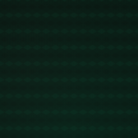
**选择北京东方雨虹女足的多重考量**