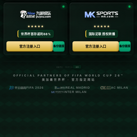
近日，一则重磅消息在中国女足圈中引发广泛关注：**24岁的女足国
脚张琳艳正式加盟北京东方雨虹女足，并与其签约5年**。这不仅是俱乐
部的一大盛事，也是中国女足运动发展中的一项重要进展。通过此次加
盟，张琳艳将为北京东方雨虹女足注入新的活力，同时也有助于在全国范
围内提升女足运动的影响力。
**张琳艳的辉煌履历**
在谈及张琳艳的职业生涯时，必须提到她在中国足球界的卓越表现。
作为极具天赋的中场球员，张琳艳在青少年时期就展现出超凡的足球天
赋，并很快被全国选拔队挑中。在她加入国家队的几年中，张琳艳不仅在
国内赛场上表现出色，还在国际赛事中为国争光，成为中国女足的代表性
人物之一。她的长传及控场能力一直为球迷津津乐道，再加上她的出色视
野和战术理解，让她始终是场上不可或缺的灵魂人物。