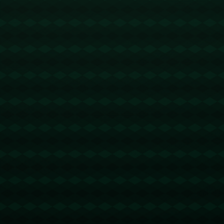
**戈尔的回归对曼联的意义**
戈尔作为曼联青训体系的佼佼者，他的回归将为球队带来新的活力和
年轻的动力。对于高速攻守转换的英超比赛来说，戈尔这种年轻又充满爆
发力的球员的回归，将有效增强球队的深度，提供更多的战术选择。与此
同时，戈尔的存在也将给现有的一线队带来压力，促使竞争提升，这对于
球队整体实力的提高至关重要。
**成功案例与经验分享**
众多顶级球员在发生类似伤病后成功复出，为戈尔提供了值得借鉴的
榜样。例如，曾效力于阿森纳的西奥·沃尔科特，也曾因肩膀脱臼而休
战，但通过合理的康复训练和积极的心理调整，沃尔科特最终重返赛场并
表现出色。这种**成功复出的案例激励**了戈尔以及曼联的医疗团队，为
他的康复计划提供了信心。
**结语**
戈尔肩膀脱臼的康复进程虽然面临挑战，但他潜在的回归不仅是个人
荣耀的象征，更是曼联新赛季成功的关键因素之一。在漫长的赛季中，每
一位球员都需要在健康与表现之间保持微妙的平衡，戈尔的成熟和成长将